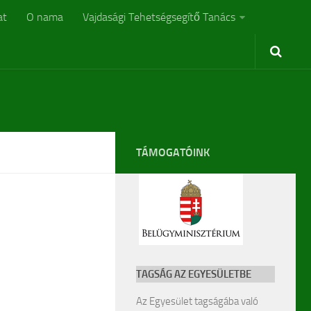
at
O nama
Vajdasági Tehetségsegítő Tanács
TÁMOGATÓINK
TAGSÁG AZ EGYESÜLETBE
Az Egyesület tagságába való