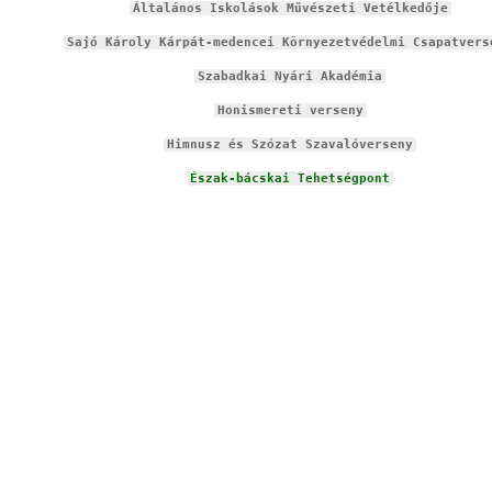
Általános Iskolások Művészeti Vetélkedője
Sajó Károly Kárpát-medencei Környezetvédelmi Csapatvers
S
zabadkai Nyári Akadémia
Honismereti verseny
Himnusz és Szózat Szavalóverseny
Észak-bácskai Tehetségpont