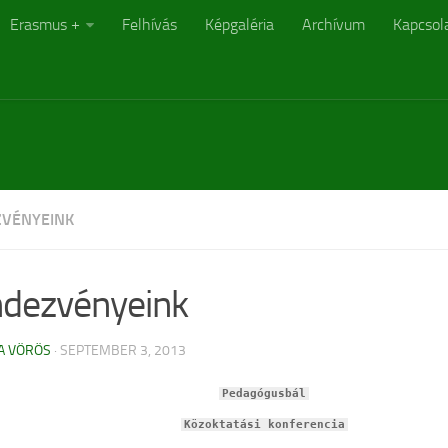
Erasmus +
Felhívás
Képgaléria
Archívum
Kapcsol
VÉNYEINK
dezvényeink
A VÖRÖS
· SEPTEMBER 3, 2013
Pedagógusbál
Közoktatási konferencia