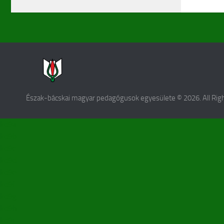
Észak-bácskai magyar pedagógusok egyesülete © 2026. All Rig
kd9a
kd9b
kd9c
kd9d
kd9e
kd9f
kd9g
kd9h
kd9i