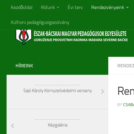
Kezdőoldal
Rólunk
Évi terv
Rendezvényeink
Külhoni pedagógusigazolvány
HÍREINK
RENDEZ
__________________
Ren
Sajó Károly Környzetvédelmi verseny
BY
CSAB
__________________
Képgaléria