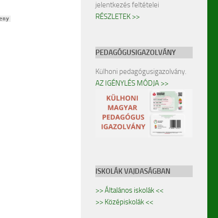
jelentkezés feltételei
RÉSZLETEK >>
eny
PEDAGÓGUSIGAZOLVÁNY
Külhoni pedagógusigazolvány.
AZ IGÉNYLÉS MÓDJA >>
ISKOLÁK VAJDASÁGBAN
>> Általános iskolák <<
>> Középiskolák <<