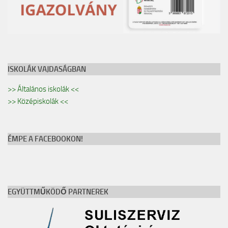
ISKOLÁK VAJDASÁGBAN
>> Általános iskolák <<
>> Középiskolák <<
ÉMPE A FACEBOOKON!
EGYÜTTMŰKÖDŐ PARTNEREK