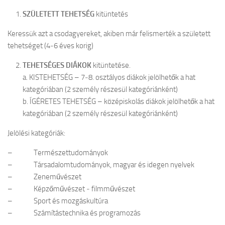
SZÜLETETT TEHETSÉG
kitüntetés
Cofman Iskola
Egyéb események
Keressük azt a csodagyereket, akiben már felismerték a született
tehetséget (4‒6 éves korig)
Pedagógusbál
TEHETSÉGES DIÁKOK
kitüntetése.
Általános Iskolások Művészeti Vetélkedője
a. KISTEHETSÉG – 7‒8. osztályos diákok jelölhetők a hat
Észak-bácskai Tehetségpont
kategóriában (2 személy részesül kategóriánként)
Honismereti verseny
b. ÍGÉRETES TEHETSÉG – középiskolás diákok jelölhetők a hat
kategóriában (2 személy részesül kategóriánként)
Himnusz – Szózat szavalóverseny
Épített örökség
Jelölési kategóriák:
Erasmus +
– Természettudományok
– Társadalomtudományok, magyar és idegen nyelvek
Köznevelési együttműködés a digitális módszerek és eszközök
– Zeneművészet
használatának támogatására Magyarországon és a szomszédos
országokban – A projekt azonosító száma: 2023-2-HU01-KA220-
– Képzőművészet ‒ filmművészet
SCH-000170055
– Sport és mozgáskultúra
– Számítástechnika és programozás
OktOpusz Kárpát-medencei oktatásszakmai műhely fejlesztése és
működtetése (2023-1-HU01-KA220-SCH-000152750)