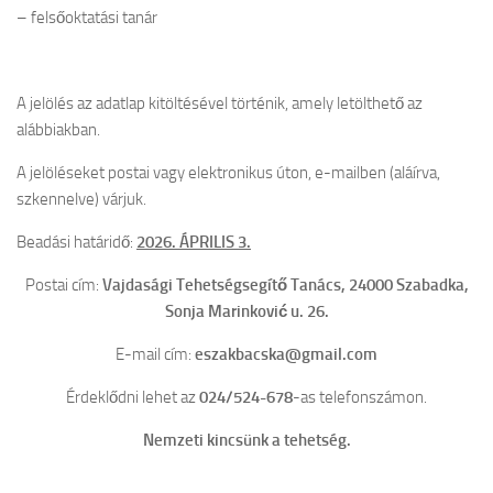
– felsőoktatási tanár
A jelölés az adatlap kitöltésével történik, amely letölthető az
alábbiakban.
A jelöléseket postai vagy elektronikus úton, e-mailben (aláírva,
szkennelve) várjuk.
Beadási határidő:
2026. ÁPRILIS 3.
Postai cím:
Vajdasági Tehetségsegítő Tanács, 24000 Szabadka,
Sonja Marinković u. 26.
E-mail cím:
eszakbacska@gmail.com
Érdeklődni lehet az
024/524-678
-as telefonszámon.
Nemzeti kincsünk a tehetség.