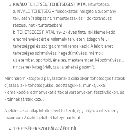
KIVÁLÓ TEHETSÉG, TEHETSÉGES FIATAL
kitüntetése.
TESLA Projekt
a. KIVÁLÓ TEHETSÉG – felsőoktatási hallgató a tudomány
területén (1 alapszint, 1 mesterszak és 1 doktorandusz
Felhívás
részesülhet kitüntetésben)
Képgaléria
b. TEHETSÉGES FIATAL 19‒27 éves fiatal, aki kiemelkedő
eredményeket ért el valamely területen, átlagon felüli
Archívum
tehetséggel és szorgalommal rendelkezik. A jelölt lehet
Kapcsolat
tehetséges színművész, hegedűművész, mérnök,
üzletember, sportoló, énekes, mesterember, képzőművész…
O nama
nincsenek kategóriák, csak a tehetség számít.
Vajdasági Tehetségsegítő Tanács
Mindhárom kategória pályázatának a célja olyan tehetséges fiatalok
TESLA Projekt
díjazása, akik tehetségükkel, adottságukkal, munkájukkal
kiemelkedő eredményeket értek el versenyeken, fesztiválokon, és
Külhoni pedagógusigazolvány
kitűnnek társaik közül.
A jelölés az adatlap kitöltésével történik, egy pályázó intézmény
maximum 2 diákot jelölhet kategóriánként.
TEHETSÉGEK SZOLGÁLATÁÉRT DÍJ