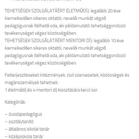
TEHETSÉGEK SZOLGÁLATÁÉRT ÉLETMŰDÍJ: legalább 20 éve
kiemelkedően sikeres oktatói, nevelői munkát végző
pedagógusnak ítélhető oda, aki példamutató tehetséggondozó
tevékenységet végez közösségében.
TEHETSÉGEK SZOLGÁLATÁÉRT MENTORI DÍJ: legalább 10 éve
kiemelkedően sikeres oktatói, nevelői munkát végző
pedagógusnak ítélhető oda, aki példamutató tehetséggondozó
tevékenységet végez közösségében.
Felterjesztéseket intézmények, civil szervezetek, közösségek és
magánszemélyek tehetnek.
1 életműdíj és 4 mentori díj kiosztására kerül sor.
Kategóriák:
– óvodapedagógus
– osztálytanító
– általános iskolai tanár
– középiskolai tanár