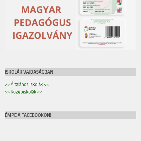
ISKOLÁK VAJDASÁGBAN
>> Általános iskolák <<
>> Középiskolák <<
ÉMPE A FACEBOOKON!