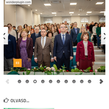
wonderplugin.com
TESLA Projekt
Felhívás
Képgaléria
Archívum
Kapcsolat
O nama
Vajdasági Tehetségsegítő Tanács
03
TESLA Projekt
Külhoni pedagógusigazolvány
OLVASD...