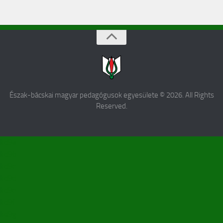
Észak-bácskai magyar pedagógusok egyesülete © 2026. All Rights
Reserved.
kd9a
kd9b
kd9c
kd9d
kd9e
kd9f
kd9g