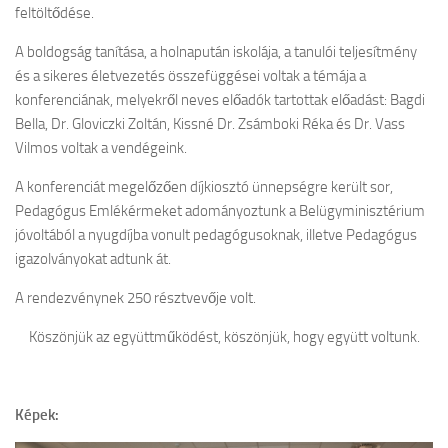
feltöltődése.
Cofman Iskola
A boldogság tanítása, a holnapután iskolája, a tanulói teljesítmény
Egyéb események
és a sikeres életvezetés összefüggései voltak a témája a
Pedagógusbál
konferenciának, melyekről neves előadók tartottak előadást: Bagdi
Bella, Dr. Gloviczki Zoltán, Kissné Dr. Zsámboki Réka és Dr. Vass
Általános Iskolások Művészeti Vetélkedője
Vilmos voltak a vendégeink.
Észak-bácskai Tehetségpont
A konferenciát megelőzően díjkiosztó ünnepségre került sor,
Honismereti verseny
Pedagógus Emlékérmeket adományoztunk a Belügyminisztérium
Himnusz – Szózat szavalóverseny
jóvoltából a nyugdíjba vonult pedagógusoknak, illetve Pedagógus
igazolványokat adtunk át.
Épített örökség
Erasmus +
A rendezvénynek 250 résztvevője volt.
Köznevelési együttműködés a digitális módszerek és eszközök
Köszönjük az együttműködést, köszönjük, hogy együtt voltunk.
használatának támogatására Magyarországon és a szomszédos
országokban – A projekt azonosító száma: 2023-2-HU01-KA220-
SCH-000170055
Képek:
OktOpusz Kárpát-medencei oktatásszakmai műhely fejlesztése és
működtetése (2023-1-HU01-KA220-SCH-000152750)