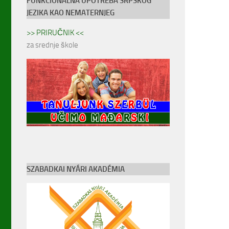
FUNKCIONALNA UPOTREBA SRPSKOG
JEZIKA KAO NEMATERNJEG
>> PRIRUČNIK <<
za srednje škole
SZABADKAI NYÁRI AKADÉMIA