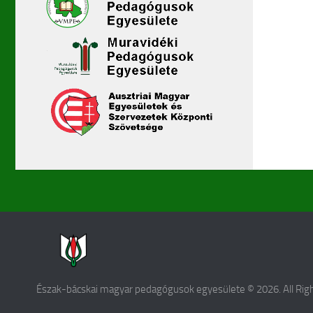
Észak-bácskai magyar pedagógusok egyesülete © 2026. All Rig