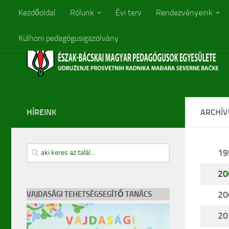
Kezdőoldal
Rólunk
Évi terv
Rendezvényeink
Külhoni pedagógusigazolvány
HÍREINK
ARCHÍ
19
20
20
VAJDASÁGI TEHETSÉGSEGÍTŐ TANÁCS
20