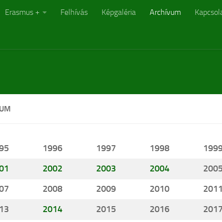
Erasmus +
Felhívás
Képgaléria
Archívum
Kapcsol
VUM
95
1996
1997
1998
199
01
2002
2003
2004
200
07
2008
2009
2010
201
13
2014
2015
2016
201