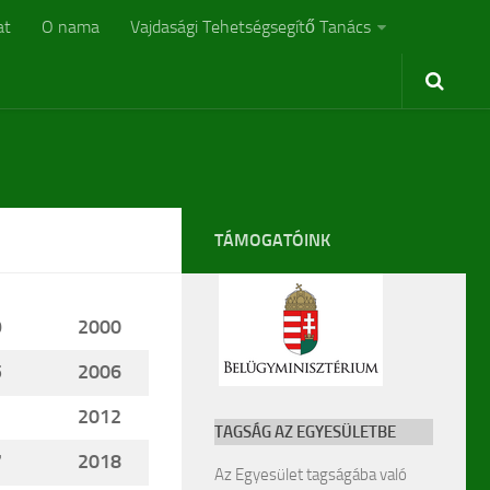
at
O nama
Vajdasági Tehetségsegítő Tanács
TÁMOGATÓINK
9
2000
5
2006
1
2012
TAGSÁG AZ EGYESÜLETBE
7
2018
Az Egyesület tagságába való