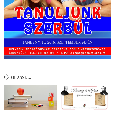
TESLA Projekt
Felhívás
Képgaléria
Archívum
Kapcsolat
O nama
Vajdasági Tehetségsegítő Tanács
TESLA Projekt
OLVASD...
Külhoni pedagógusigazolvány