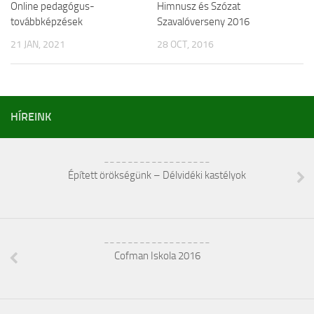
Online pedagógus-
Himnusz és Szózat
továbbképzések
Szavalóverseny 2016
21 JAN, 2021
28 OCT, 2016
HÍREINK
__________________
Épített örökségünk – Délvidéki kastélyok
__________________
Cofman Iskola 2016