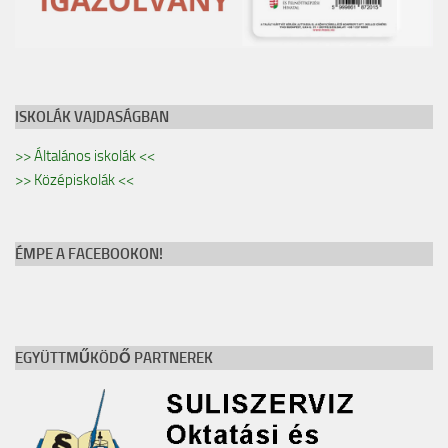
ISKOLÁK VAJDASÁGBAN
>> Általános iskolák <<
>> Középiskolák <<
ÉMPE A FACEBOOKON!
EGYÜTTMŰKÖDŐ PARTNEREK