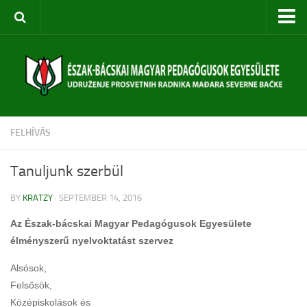
Kezdőoldal
Rólunk
Egyesület bemutatása
Szervezeti felépítés
FELHÍVÁS
Céljaink
Évi terv
Tanuljunk szerbül
Rendezvényeink
BY
KRATZY
· SEPTEMBER 14, 2016
Közoktatási Konferencia
Az Észak-bácskai Magyar Pedagógusok Egyesülete
Szabadkai Nyári Akadémia
élményszerű nyelvoktatást szervez
Pedagógusképzések
Alsósok,
Diákversenyek
Felsősök,
Középiskolások és
Táborok