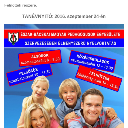
Felnőttek részére.
Cofman Iskola
TANÉVNYITÓ: 2016. szeptember 24-én
Egyéb események
Pedagógusbál
Általános Iskolások Művészeti Vetélkedője
Észak-bácskai Tehetségpont
Honismereti verseny
Himnusz – Szózat szavalóverseny
Épített örökség
Erasmus +
Köznevelési együttműködés a digitális módszerek és eszközök
használatának támogatására Magyarországon és a szomszédos
országokban – A projekt azonosító száma: 2023-2-HU01-KA220-
SCH-000170055
OktOpusz Kárpát-medencei oktatásszakmai műhely fejlesztése és
működtetése (2023-1-HU01-KA220-SCH-000152750)