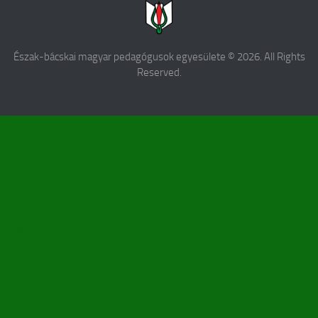
Észak-bácskai magyar pedagógusok egyesülete © 2026. All Rights
Reserved.
kd9a
kd9b
kd9c
kd9d
kd9e
kd9f
kd9g
kd9h
kd9i
kd9j
kd9k
kd9l