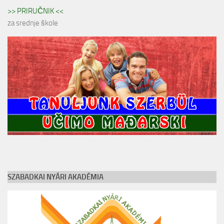
>> PRIRUČNIK <<
za srednje škole
SZABADKAI NYÁRI AKADÉMIA