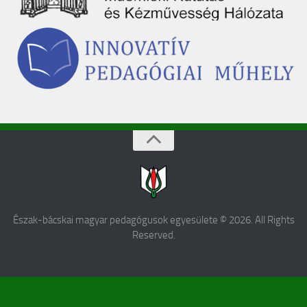
Észak-bácskai magyar pedagógusok egyesülete © 2026. All Rights
Reserved.
kd9a
kd9b