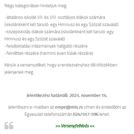
Négy kategóriában hirdetjük meg:
Cofman Iskola
-általános iskolák VII. és VIII. osztályos diákok számára
Egyéb események
(iskolánkként két tanuló: egy Himnusz és egy Szózat szavalat)
Pedagógusbál
-középiskolás diákok számára (iskolánkként két tanuló: egy
Himnusz és egy Szózat szavalat)
Általános Iskolások Művészeti Vetélkedője
-felsőoktatási intézmények hallgatói részére
Észak-bácskai Tehetségpont
-felnőttek részére (harminc éven túliak részére)
Honismereti verseny
Kérjük a versenyzőket, hogy a rendezvényhez illő öltözékben
Himnusz – Szózat szavalóverseny
jelenjenek meg.
Épített örökség
Erasmus +
Jelentkezési határidő: 2025. november 14.
Köznevelési együttműködés a digitális módszerek és eszközök
használatának támogatására Magyarországon és a szomszédos
Jelentkezni e-mailben az
empe@mts.rs
címen és érdeklődni az
országokban – A projekt azonosító száma: 2023-2-HU01-KA220-
Egyesület telefonszámán
024/557-596
lehet.
SCH-000170055
>> Versen
yfelhívás <<
OktOpusz Kárpát-medencei oktatásszakmai műhely fejlesztése és
működtetése (2023-1-HU01-KA220-SCH-000152750)