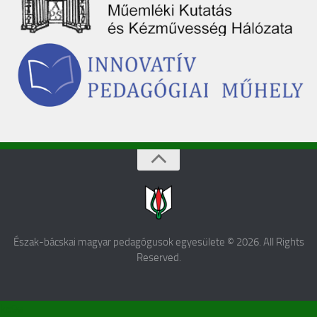
Észak-bácskai magyar pedagógusok egyesülete © 2026. All Rights
Reserved.
kd9a