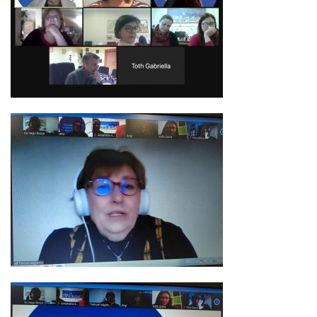
Cofman Iskola
Egyéb események
Pedagógusbál
Általános Iskolások Művészeti Vetélkedője
Észak-bácskai Tehetségpont
Honismereti verseny
Himnusz – Szózat szavalóverseny
Épített örökség
Erasmus +
Köznevelési együttműködés a digitális módszerek és eszközök
használatának támogatására Magyarországon és a szomszédos
országokban – A projekt azonosító száma: 2023-2-HU01-KA220-
SCH-000170055
OktOpusz Kárpát-medencei oktatásszakmai műhely fejlesztése és
működtetése (2023-1-HU01-KA220-SCH-000152750)