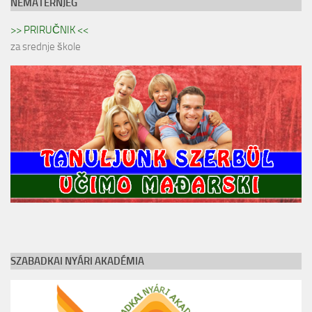
NEMATERNJEG
>> PRIRUČNIK <<
za srednje škole
SZABADKAI NYÁRI AKADÉMIA