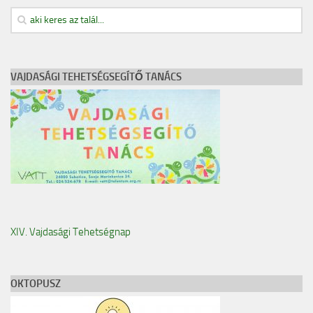
TESLA Projekt
Felhívás
Képgaléria
VAJDASÁGI TEHETSÉGSEGÍTŐ TANÁCS
Archívum
Kapcsolat
O nama
Vajdasági Tehetségsegítő Tanács
TESLA Projekt
Külhoni pedagógusigazolvány
XIV. Vajdasági Tehetségnap
OKTOPUSZ