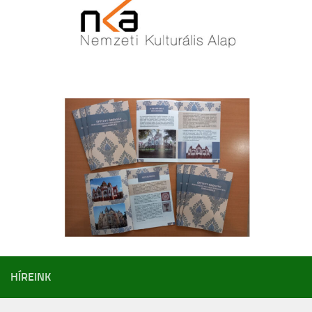
Cofman Iskola
Egyéb események
Pedagógusbál
Általános Iskolások Művészeti Vetélkedője
Észak-bácskai Tehetségpont
Honismereti verseny
Himnusz – Szózat szavalóverseny
Épített örökség
Erasmus +
Köznevelési együttműködés a digitális módszerek és eszközök
használatának támogatására Magyarországon és a szomszédos
országokban – A projekt azonosító száma: 2023-2-HU01-KA220-
SCH-000170055
HÍREINK
OktOpusz Kárpát-medencei oktatásszakmai műhely fejlesztése és
működtetése (2023-1-HU01-KA220-SCH-000152750)