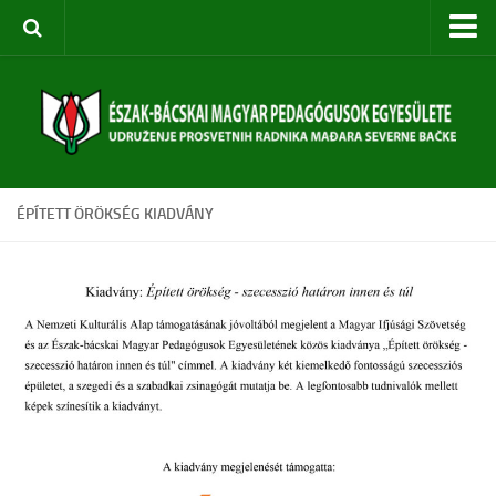
Kezdőoldal
Rólunk
Egyesület bemutatása
Szervezeti felépítés
ÉPÍTETT ÖRÖKSÉG KIADVÁNY
Céljaink
Évi terv
Rendezvényeink
Közoktatási Konferencia
Szabadkai Nyári Akadémia
Pedagógusképzések
Diákversenyek
Táborok