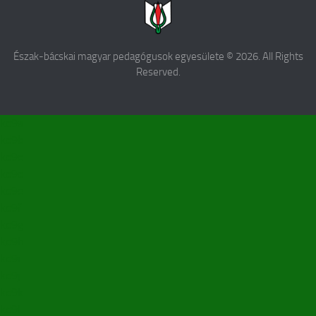
Észak-bácskai magyar pedagógusok egyesülete © 2026. All Rights
Reserved.
kd9a
kd9b
kd9c
kd9d
kd9e
kd9f
kd9g
kd9h
kd9i
kd9j
kd9k
kd9l