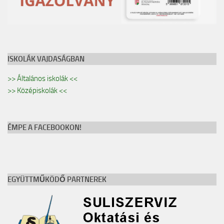
ISKOLÁK VAJDASÁGBAN
>> Általános iskolák <<
>> Középiskolák <<
ÉMPE A FACEBOOKON!
EGYÜTTMŰKÖDŐ PARTNEREK