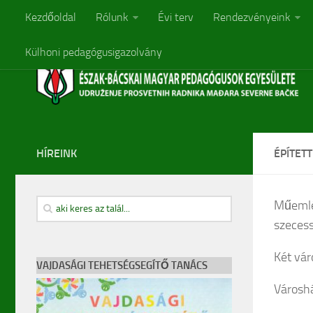
Kezdőoldal
Rólunk
Évi terv
Rendezvényeink
Külhoni pedagógusigazolvány
HÍREINK
ÉPÍTET
Műemlék
szecess
Két vár
VAJDASÁGI TEHETSÉGSEGÍTŐ TANÁCS
Városh