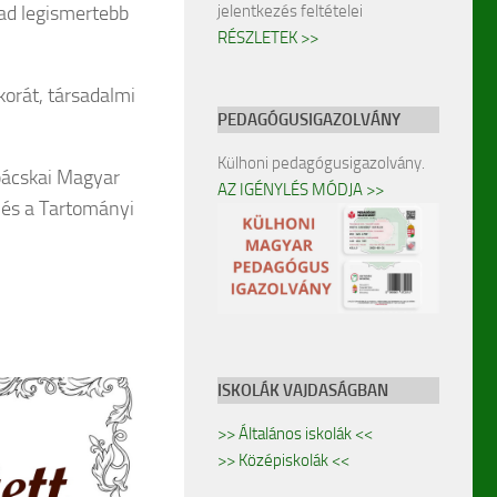
ad legismertebb
jelentkezés feltételei
RÉSZLETEK >>
korát, társadalmi
PEDAGÓGUSIGAZOLVÁNY
Külhoni pedagógusigazolvány.
-bácskai Magyar
AZ IGÉNYLÉS MÓDJA >>
és a Tartományi
ISKOLÁK VAJDASÁGBAN
>> Általános iskolák <<
>> Középiskolák <<