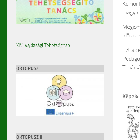
Komor M
magyar 
Megisme
időszak
XIV. Vajdasági Tehetségnap
Ezt a c
Pedagó
Titkárs
OKTOPUSZ
Képek:
wonderp
OKTOPUSZ II