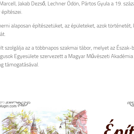
arcell, Jakab Dezső, Lechner Ödön, Pártos Gyula a 19. száz
építészei.
rni alaposan építészetüket, az épületeket, azok történetét, 
át.
élt szolgálja az a többnapos szakmai tábor, melyet az Észak
gusok Egyesülete szervezett a Magyar Művészeti Akadémia 
ág támogatásával.
lugin.com