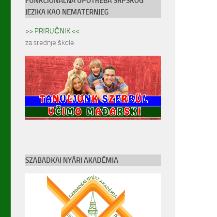
FUNKCIONALNA UPOTREBA SRPSKOG
JEZIKA KAO NEMATERNJEG
>> PRIRUČNIK <<
za srednje škole
SZABADKAI NYÁRI AKADÉMIA