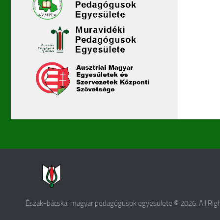
Észak-bácskai magyar pedagógusok egyesülete © 2026. All Rig