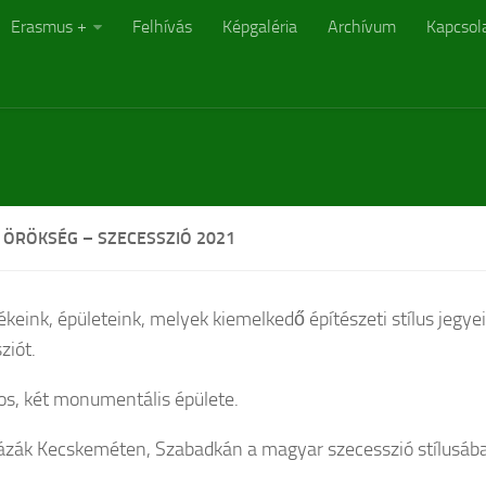
Erasmus +
Felhívás
Képgaléria
Archívum
Kapcsol
T ÖRÖKSÉG – SZECESSZIÓ 2021
eink, épületeink, melyek kiemelkedő építészeti stílus jegyeit
ziót.
os, két monumentális épülete.
ázák Kecskeméten, Szabadkán a magyar szecesszió stílusáb