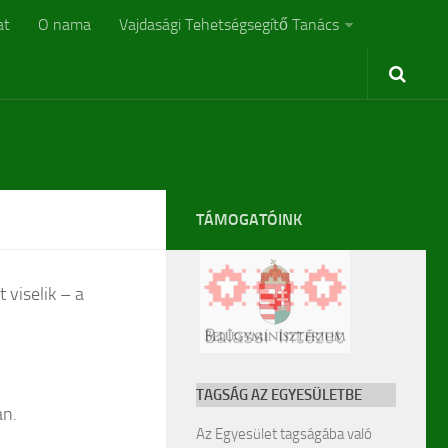
at
O nama
Vajdasági Tehetségsegítő Tanács
TÁMOGATÓINK
 viselik – a
TAGSÁG AZ EGYESÜLETBE
an.
Az Egyesület tagságába való