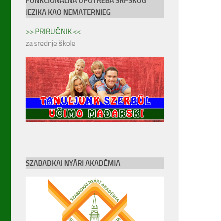
FUNKCIONALNA UPOTREBA SRPSKOG
JEZIKA KAO NEMATERNJEG
>> PRIRUČNIK <<
za srednje škole
SZABADKAI NYÁRI AKADÉMIA