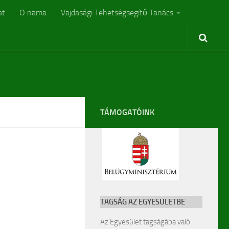
at
O nama
Vajdasági Tehetségsegítő Tanács
TÁMOGATÓINK
TAGSÁG AZ EGYESÜLETBE
Az Egyesület tagságába való