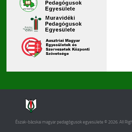
Észak-bácskai magyar pedagógusok egyesülete © 2026. All Rig