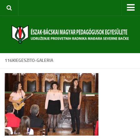
Kezdőoldal
Rólunk
Egyesület bemutatása
Szervezeti felépítés
116KIEGESZITO-GALERIA
Céljaink
Évi terv
Rendezvényeink
Közoktatási Konferencia
Szabadkai Nyári Akadémia
Pedagógusképzések
Diákversenyek
Táborok