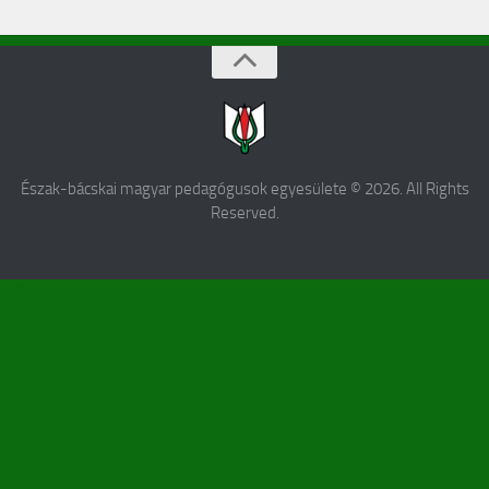
Észak-bácskai magyar pedagógusok egyesülete © 2026. All Rights
Reserved.
kd9a
kd9b
kd9c
kd9d
kd9e
kd9f
kd9g
kd9h