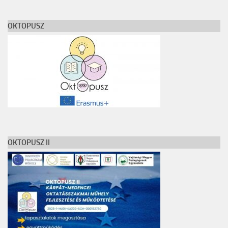
TESLA Projekt
OKTOPUSZ
Felhívás
Képgaléria
Archívum
Kapcsolat
O nama
Vajdasági Tehetségsegítő Tanács
OKTOPUSZ II
TESLA Projekt
Külhoni pedagógusigazolvány