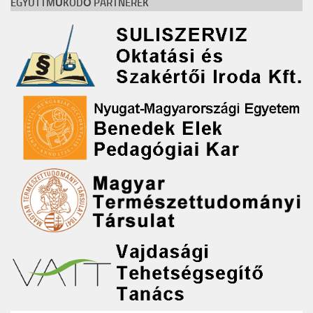
EGYÜTTMŰKÖDŐ PARTNEREK