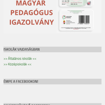
ISKOLÁK VAJDASÁGBAN
>> Általános iskolák <<
>> Középiskolák <<
ÉMPE A FACEBOOKON!