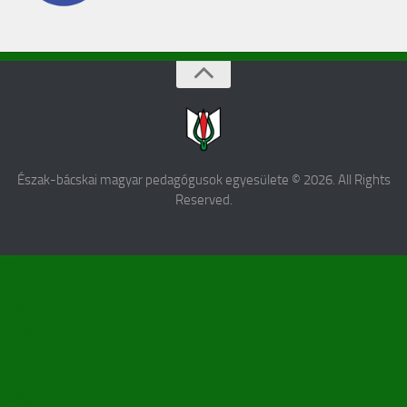
Észak-bácskai magyar pedagógusok egyesülete © 2026. All Rights
Reserved.
kd9a
kd9b
kd9c
kd9d
kd9e
kd9f
kd9g