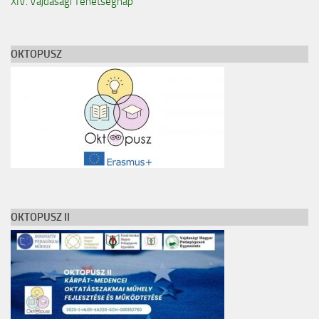
XIV. Vajdasági Tehetségnap
TESLA Projekt
Felhívás
OKTOPUSZ
Képgaléria
Archívum
Kapcsolat
O nama
Vajdasági Tehetségsegítő Tanács
TESLA Projekt
OKTOPUSZ II
Külhoni pedagógusigazolvány