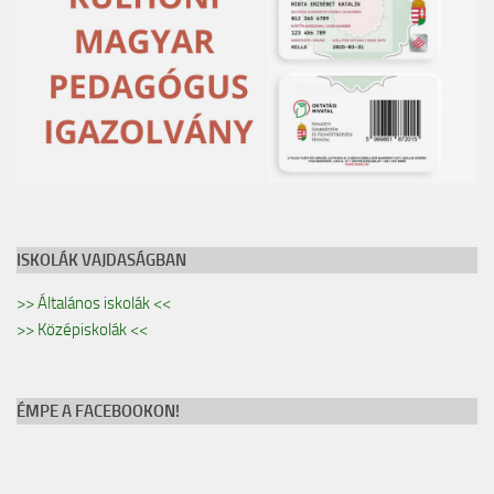
ISKOLÁK VAJDASÁGBAN
>> Általános iskolák <<
>> Középiskolák <<
ÉMPE A FACEBOOKON!