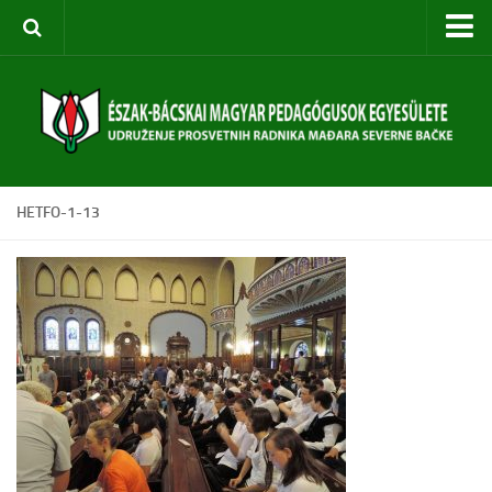
Kezdőoldal
Rólunk
Egyesület bemutatása
Szervezeti felépítés
HETFO-1-13
Céljaink
Évi terv
Rendezvényeink
Közoktatási Konferencia
Szabadkai Nyári Akadémia
Pedagógusképzések
Diákversenyek
Táborok