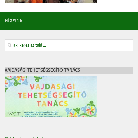
Cofman Iskola
Egyéb események
HÍREINK
Pedagógusbál
Általános Iskolások Művészeti Vetélkedője
Észak-bácskai Tehetségpont
Honismereti verseny
VAJDASÁGI TEHETSÉGSEGÍTŐ TANÁCS
Himnusz – Szózat szavalóverseny
Épített örökség
Erasmus +
Köznevelési együttműködés a digitális módszerek és eszközök
használatának támogatására Magyarországon és a szomszédos
országokban – A projekt azonosító száma: 2023-2-HU01-KA220-
SCH-000170055
OktOpusz Kárpát-medencei oktatásszakmai műhely fejlesztése és
működtetése (2023-1-HU01-KA220-SCH-000152750)