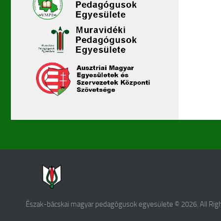
Észak-bácskai magyar pedagógusok egyesülete © 2026. All Rig