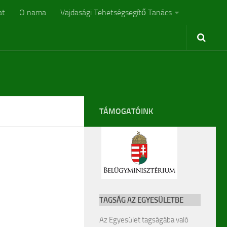
at
O nama
Vajdasági Tehetségsegítő Tanács
TÁMOGATÓINK
TAGSÁG AZ EGYESÜLETBE
Az Egyesület tagságába való