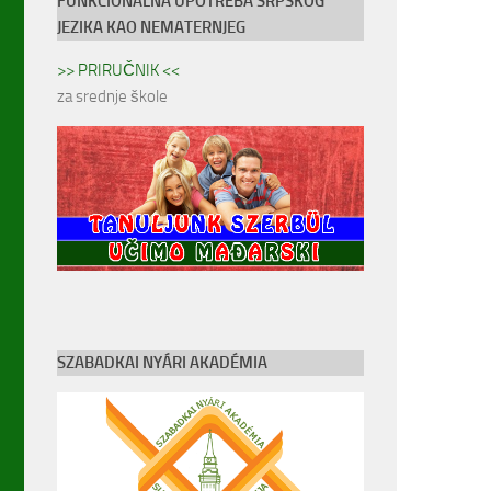
FUNKCIONALNA UPOTREBA SRPSKOG
JEZIKA KAO NEMATERNJEG
>> PRIRUČNIK <<
za srednje škole
SZABADKAI NYÁRI AKADÉMIA