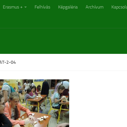
Erasmus +
Felhívás
Képgaléria
Archívum
Kapcsol
T-2-04