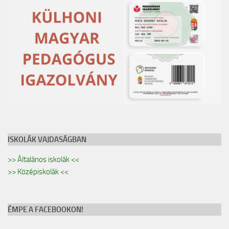
ISKOLÁK VAJDASÁGBAN
>> Általános iskolák <<
>> Középiskolák <<
ÉMPE A FACEBOOKON!