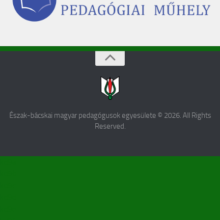
Észak-bácskai magyar pedagógusok egyesülete © 2026. All Rights
Reserved.
kd9a
kd9b
kd9c
kd9d
kd9e