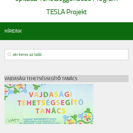
Cofman Iskola
TESLA Projekt
Egyéb események
Pedagógusbál
HÍREINK
Általános Iskolások Művészeti Vetélkedője
Észak-bácskai Tehetségpont
Honismereti verseny
Himnusz – Szózat szavalóverseny
Épített örökség
VAJDASÁGI TEHETSÉGSEGÍTŐ TANÁCS
Erasmus +
Köznevelési együttműködés a digitális módszerek és eszközök
használatának támogatására Magyarországon és a szomszédos
országokban – A projekt azonosító száma: 2023-2-HU01-KA220-
SCH-000170055
OktOpusz Kárpát-medencei oktatásszakmai műhely fejlesztése és
működtetése (2023-1-HU01-KA220-SCH-000152750)