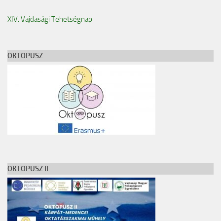
TESLA Projekt
XIV. Vajdasági Tehetségnap
Felhívás
Képgaléria
OKTOPUSZ
Archívum
Kapcsolat
O nama
Vajdasági Tehetségsegítő Tanács
TESLA Projekt
Külhoni pedagógusigazolvány
OKTOPUSZ II