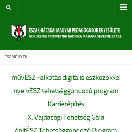
Kezdőoldal
Rólunk
Egyesület bemutatása
Szervezeti felépítés
ESEMÉNYEK
Céljaink
Évi terv
művÉSZ -alkotás digitális eszközökkel
Rendezvényeink
nyelvÉSZ tehetséggondozó program
Közoktatási Konferencia
Szabadkai Nyári Akadémia
Karrierépítés
Pedagógusképzések
X. Vajdasági Tehetség Gála
Diákversenyek
építÉSZ Tehetséggondozó Program
Táborok