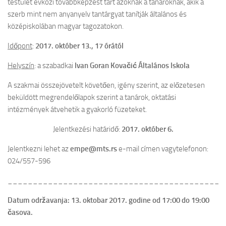
testület évközi továbbképzést tart azoknak a tanároknak, akik a
szerb mint nem anyanyelv tantárgyat tanítják általános és
Cofman Iskola
középiskolában magyar tagozatokon.
Egyéb események
Időpont
:
2017. október 13., 17 órától
Pedagógusbál
Helyszín
: a szabadkai
Ivan Goran Kovačić Általános Iskola
Általános Iskolások Művészeti Vetélkedője
Észak-bácskai Tehetségpont
A szakmai összejövetelt követően, igény szerint, az előzetesen
beküldött megrendelőlapok szerint a tanárok, oktatási
Honismereti verseny
intézmények átvehetik a gyakorló füzeteket.
Himnusz – Szózat szavalóverseny
Jelentkezési határidő:
2017. október 6.
Épített örökség
Jelentkezni lehet az
empe@mts.rs
e-mail címen vagytelefonon:
Erasmus +
024/557-596
Köznevelési együttműködés a digitális módszerek és eszközök
használatának támogatására Magyarországon és a szomszédos
___________________________________________
országokban – A projekt azonosító száma: 2023-2-HU01-KA220-
SCH-000170055
Datum održavanja: 13. oktobar 2017. godine od 17:00 do 19:00
časova.
OktOpusz Kárpát-medencei oktatásszakmai műhely fejlesztése és
működtetése (2023-1-HU01-KA220-SCH-000152750)