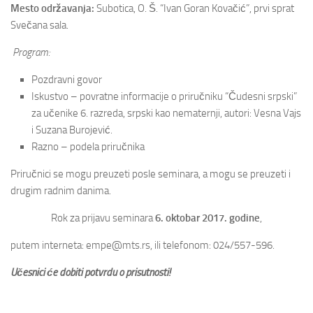
Mesto održavanja:
Subotica, O. Š. “Ivan Goran Kovačić”, prvi sprat
TESLA Projekt
Svečana sala.
Felhívás
Program:
Képgaléria
Pozdravni govor
Iskustvo – povratne informacije o priručniku “Čudesni srpski”
Archívum
za učenike 6. razreda, srpski kao nematernji, autori: Vesna Vajs
Kapcsolat
i Suzana Burojević.
Razno – podela priručnika
O nama
Priručnici se mogu preuzeti posle seminara, a mogu se preuzeti i
Vajdasági Tehetségsegítő Tanács
drugim radnim danima.
TESLA Projekt
Rok za prijavu seminara
6. oktobar 2017. godine
,
Külhoni pedagógusigazolvány
putem interneta: empe@mts.rs, ili telefonom: 024/557-596.
Učesnici će dobiti potvrdu o prisutnosti!