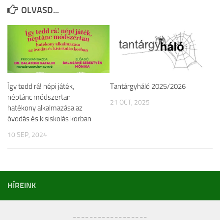
OLVASD...
Így tedd rá! népi játék,
Tantárgyháló 2025/2026
néptánc módszertan
21 OCT, 2025
hatékony alkalmazása az
óvodás és kisiskolás korban
10 SEP, 2024
HÍREINK
__________________