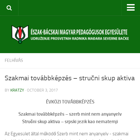
Kezdőoldal
Rólunk
Egyesület bemutatása
Szervezeti felépítés
FELHÍVÁS
Céljaink
Évi terv
Szakmai továbbképzés – stručni skup aktiva
Rendezvényeink
BY
KRATZY
· OCTOBER 3, 2017
Közoktatási Konferencia
ÉVKÖZI TOVÁBBKÉPZÉS
Szabadkai Nyári Akadémia
Szakmai továbbképzés – szerb mint nem anyanyelv
Pedagógusképzések
Stručni skup aktiva – srpski jezik kao nematernji
Diákversenyek
Az Egyesület által működő Szerb mint nem anyanyelv ‒ szakmai
Táborok