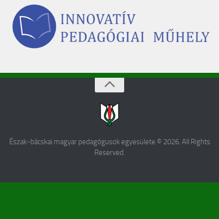
Észak-bácskai magyar pedagógusok egyesülete © 2026. All Rights
Reserved.
kd9a
kd9b
kd9c