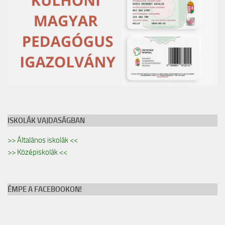
ISKOLÁK VAJDASÁGBAN
>> Általános iskolák <<
>> Középiskolák <<
ÉMPE A FACEBOOKON!