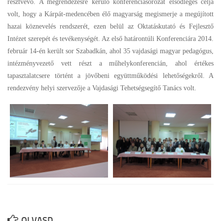
résztvevő. A megrendezésre kerülő konferenciasorozat elsődleges célja
volt, hogy a Kárpát-medencében élő magyarság megismerje a megújított
Cofman Iskola
hazai köznevelés rendszerét, ezen belül az Oktatáskutató és Fejlesztő
Egyéb események
Intézet szerepét és tevékenységét. Az első határontúli Konferenciára 2014.
Pedagógusbál
február 14-én került sor Szabadkán, ahol 35 vajdasági magyar pedagógus,
intézményvezető vett részt a műhelykonferencián, ahol értékes
Általános Iskolások Művészeti Vetélkedője
tapasztalatcsere történt a jövőbeni együttműködési lehetőségekről. A
Észak-bácskai Tehetségpont
rendezvény helyi szervezője a Vajdasági Tehetségsegítő Tanács volt.
Honismereti verseny
Himnusz – Szózat szavalóverseny
Épített örökség
Erasmus +
Köznevelési együttműködés a digitális módszerek és eszközök
használatának támogatására Magyarországon és a szomszédos
országokban – A projekt azonosító száma: 2023-2-HU01-KA220-
SCH-000170055
OktOpusz Kárpát-medencei oktatásszakmai műhely fejlesztése és
OLVASD...
működtetése (2023-1-HU01-KA220-SCH-000152750)