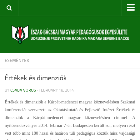
Kezdőoldal
Rólunk
Egyesület bemutatása
Szervezeti felépítés
ESEMÉNYEK
Céljaink
Évi terv
Értékek és dimenziók
Rendezvényeink
BY
CSABA VÖRÖS
· FEBRUARY 18, 2014
Közoktatási Konferencia
Értékek és dimenziók a Kárpát-medencei magyar köznevelésben Szakmai
Szabadkai Nyári Akadémia
konferenciát szervezett az Oktatáskutató és Fejlesztő Intézet Értékek és
dimenziók a Kárpát-medencei magyar köznevelésben címmel. A
Pedagógusképzések
nyitórendezvényre 2014. február 7-én Budapesten került sor, melyen részt
Diákversenyek
vett több mint 180 hazai és határon túli pedagógus köztük húsz vajdasági
Táborok