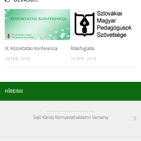
TESLA Projekt
Felhívás
Képgaléria
Archívum
IX. Közoktatási Konferencia
Állásfoglalás
Kapcsolat
29 FEB, 2016
15 APR, 2019
O nama
Vajdasági Tehetségsegítő Tanács
TESLA Projekt
HÍREINK
Külhoni pedagógusigazolvány
__________________
Sajó Károly Környezetvédelmi Verseny