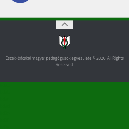
Észak-bácskai magyar pedagógusok egyesülete © 2026. All Rights
Reserved.
kd9a
kd9b
kd9c
kd9d
kd9e
kd9f
kd9g