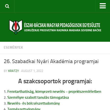
Kezdőoldal
Rólunk
Egyesület bemutatása
Szervezeti felépítés
ESEMÉNYEK
Céljaink
Évi terv
26. Szabadkai Nyári Akadémia programjai
Rendezvényeink
BY
KRATZY
· AUGUST 1, 2022
Közoktatási Konferencia
A szakcsoportok programjai:
Szabadkai Nyári Akadémia
1.
Fenntarthatóság, környezeti nevelés – projektszemléletben
Pedagógusképzések
2.
Személyre szabott tanulás támogatása
Diákversenyek
3.
Nevelés- és bölcsészettudomány
4.
Természettudomány
Táborok