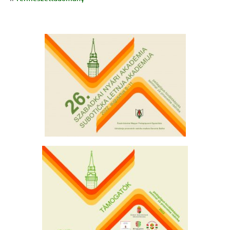
Cofman Iskola
Egyéb események
Pedagógusbál
Általános Iskolások Művészeti Vetélkedője
Észak-bácskai Tehetségpont
Honismereti verseny
Himnusz – Szózat szavalóverseny
Épített örökség
Erasmus +
Köznevelési együttműködés a digitális módszerek és eszközök
használatának támogatására Magyarországon és a szomszédos
országokban – A projekt azonosító száma: 2023-2-HU01-KA220-
SCH-000170055
OktOpusz Kárpát-medencei oktatásszakmai műhely fejlesztése és
működtetése (2023-1-HU01-KA220-SCH-000152750)