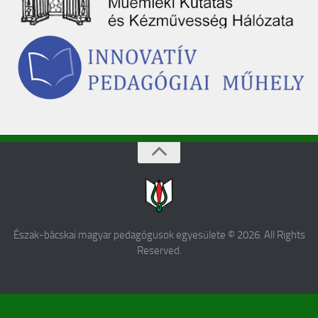
Észak-bácskai magyar pedagógusok egyesülete © 2026. All Rights
Reserved.
kd9a