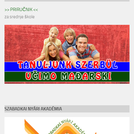
>> PRIRUČNIK <<
za srednje škole
SZABADKAI NYÁRI AKADÉMIA